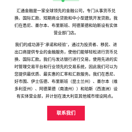
38.0000
汇通金融是一家全球领先的金融公司，专门从事货币兑
46.6800
换、国际汇款、短期商业贷款和中小型建筑开发贷款。我
们在悉尼、墨尔本、布里斯班、阿德莱德和珀斯设有实体
NZD/RMB
营业部门店。
3.7339
我们的成功源于“承诺和经验”，通过为投资者、移民、进
出口商提供专业的金融服务，使他们能够轻松进行货币兑
4.2025
换、国际汇款。我们与发达银行进行交易，使用先进的实
时管理交易平台和行业领先的交易系统，因此我们可以为
3.8839
您提供最优质、最实惠的汇率和汇款服务。我们在悉尼、
好市围、伊士伍德、布里斯班（昆士兰州）、墨尔本（维
4.0525
多利亚州）、阿德莱德（南澳州））和珀斯（西澳洲）设
有实体营业部，并计划在澳大利亚其他城市增设网点。
AUD/SGD
联系我们
0.8516
0.9354