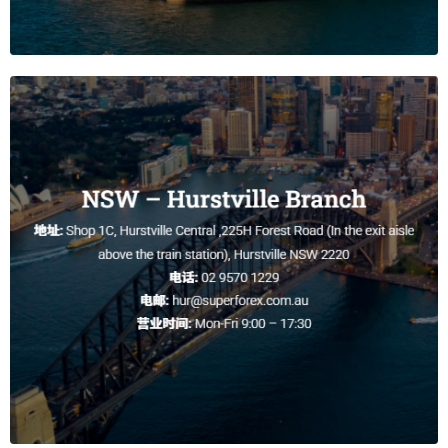
2.6565
3.0965
2.7865
2.9965
AUD/HKD
5.3378
5.7541
5.4178
5.6741
AUD/TWD