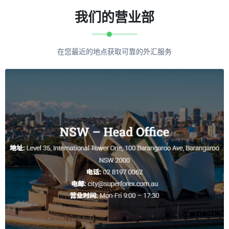
我们的营业部
0.6330
0.6043
在您最近的地点获取可靠的外汇服务
0.6230
AUD/CAD
0.9437
1.0126
0.9737
0.9936
AUD/MYR