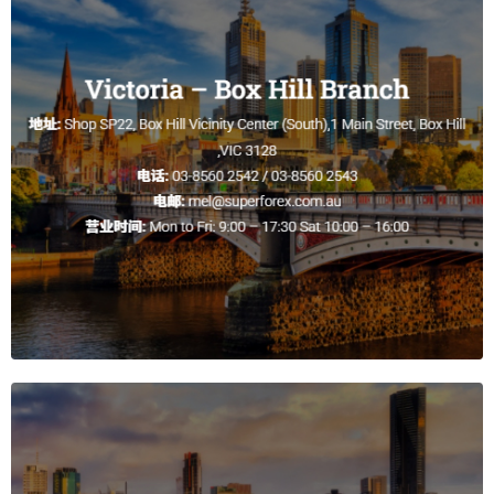
107.3210
114.7976
110.3210
112.4976
NZD/USD
0.5589
0.6099
0.5859
0.5929