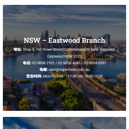
20.2632
24.8360
20.2632
24.8360
AUD/ZAR
10.5000
13.3500
10.5000
13.3500
AUD/JPY