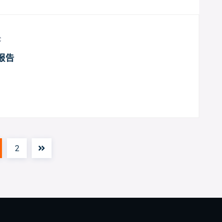
论
报告
2