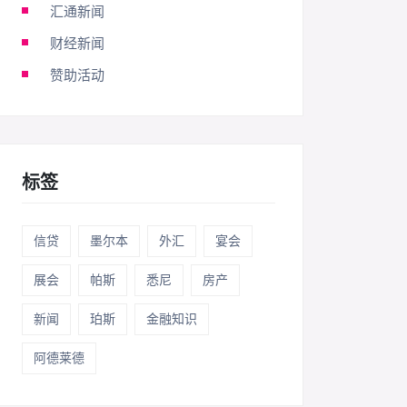
汇通新闻
财经新闻
赞助活动
标签
信贷
墨尔本
外汇
宴会
展会
帕斯
悉尼
房产
新闻
珀斯
金融知识
阿德莱德